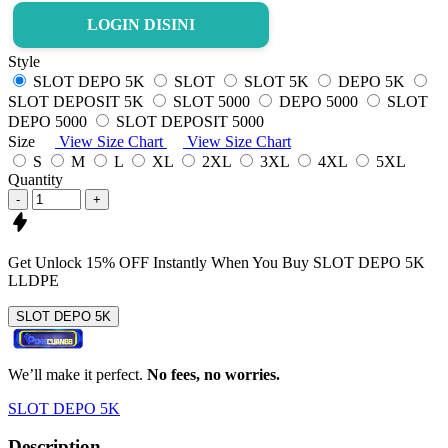
LOGIN DISINI
Style
SLOT DEPO 5K
SLOT
SLOT 5K
DEPO 5K
SLOT DEPOSIT 5K
SLOT 5000
DEPO 5000
SLOT
DEPO 5000
SLOT DEPOSIT 5000
Size
View Size Chart
View Size Chart
S
M
L
XL
2XL
3XL
4XL
5XL
Quantity
-
+
Get
Unlock 15%
OFF Instantly When You Buy
SLOT DEPO 5K
LLDPE
SLOT DEPO 5K
We’ll make it perfect.
No fees, no worries.
SLOT DEPO 5K
Description