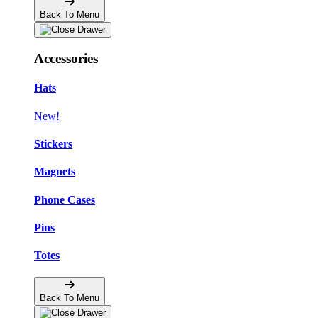
Back To Menu
Accessories
Hats
New!
Stickers
Magnets
Phone Cases
Pins
Totes
Back To Menu