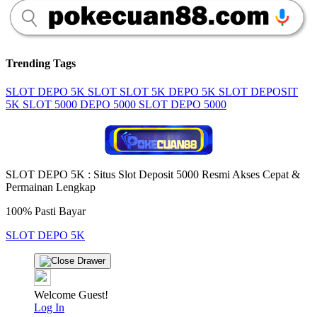
Trending Tags
SLOT DEPO 5K
SLOT
SLOT 5K
DEPO 5K
SLOT DEPOSIT
5K
SLOT 5000
DEPO 5000
SLOT DEPO 5000
SLOT DEPO 5K : Situs Slot Deposit 5000 Resmi Akses Cepat &
Permainan Lengkap
100% Pasti Bayar
SLOT DEPO 5K
Welcome Guest!
Log In